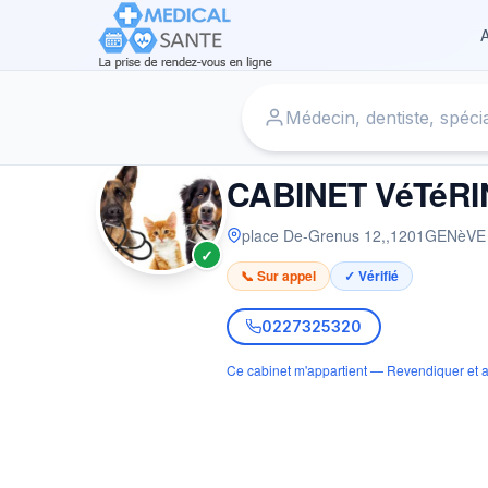
A
Accueil
›
Vétérinaire à GENèVE
›
CABINET VéTéRINAIRE
VÉTÉRINAIRE
CABINET VéTéR
place De-Grenus 12,
,
1201
GENèVE
✓
📞 Sur appel
✓ Vérifié
0227325320
Ce cabinet m'appartient — Revendiquer et a