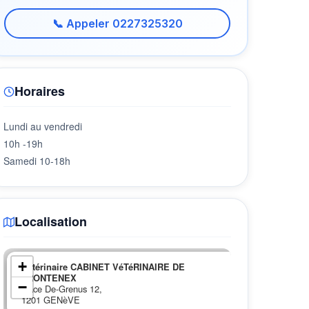
📞 Appeler 0227325320
Horaires
Lundi au vendredi
10h -19h
Samedi 10-18h
Localisation
×
+
Vétérinaire CABINET VéTéRINAIRE DE
FRONTENEX
−
place De-Grenus 12,
1201 GENèVE