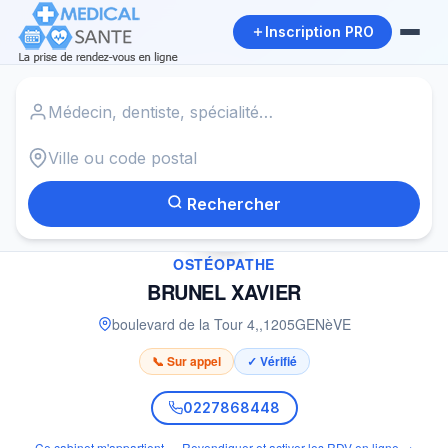
Inscription PRO
Accueil
›
Ostéopathe à GENèVE
›
BRUNEL XAVIER
Rechercher
✓
OSTÉOPATHE
BRUNEL XAVIER
boulevard de la Tour 4,
,
1205
GENèVE
📞 Sur appel
✓ Vérifié
0227868448
Ce cabinet m'appartient — Revendiquer et activer les RDV en ligne →