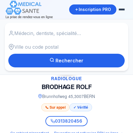
Inscription PRO
Accueil
›
Radiologue à BERN
›
BRODHAGE ROLF
Rechercher
✓
RADIOLOGUE
BRODHAGE ROLF
Brunnhofweg 45
,
3007
BERN
📞 Sur appel
✓ Vérifié
0313820456
Ce cabinet m'appartient — Revendiquer et activer les RDV en ligne →