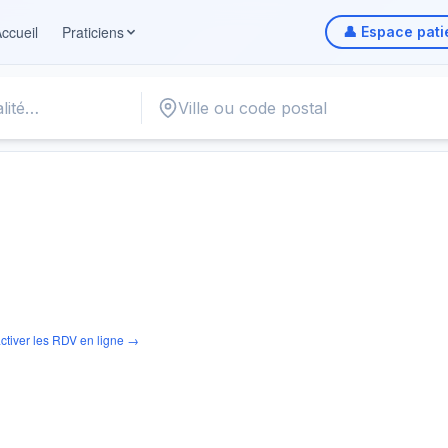
ccueil
Praticiens
👤 Espace pati
ctiver les RDV en ligne →