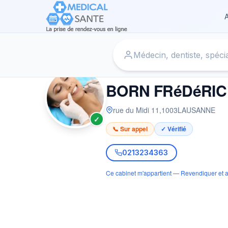
A
Accueil
›
Dentiste à LAUSANNE
›
BORN FRéDéRIC
DENTISTE
BORN FRéDéRIC
rue du Midi 11
,
1003
LAUSANNE
✓
📞 Sur appel
✓ Vérifié
0213234363
Ce cabinet m'appartient — Revendiquer et a