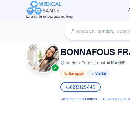
A
Accueil
›
Dentiste à LAUSANNE
›
BONNAFOUS FRANçOIS
DENTISTE
BONNAFOUS FR
rue de la Tour 9
,
1004
LAUSANNE
✓
📞 Sur appel
✓ Vérifié
0213129440
Ce cabinet m'appartient — Revendiquer et a