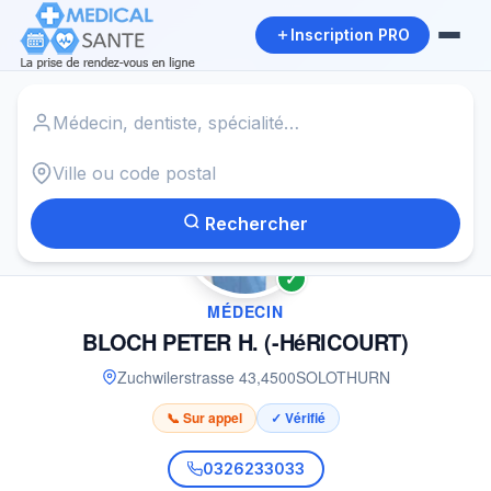
Inscription PRO
Accueil
›
Médecin à SOLOTHURN
›
BLOCH PETER H. (-HéRICOURT)
Rechercher
✓
MÉDECIN
BLOCH PETER H. (-HéRICOURT)
Zuchwilerstrasse 43
,
4500
SOLOTHURN
📞 Sur appel
✓ Vérifié
0326233033