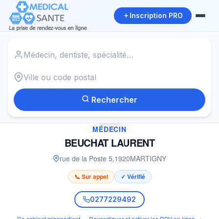
Inscription PRO
Accueil
›
Médecin à MARTIGNY
›
BEUCHAT LAURENT
Rechercher
✓
MÉDECIN
BEUCHAT LAURENT
rue de la Poste 5
,
1920
MARTIGNY
📞 Sur appel
✓ Vérifié
0277229492
Ce cabinet m'appartient — Revendiquer et activer les RDV en ligne →