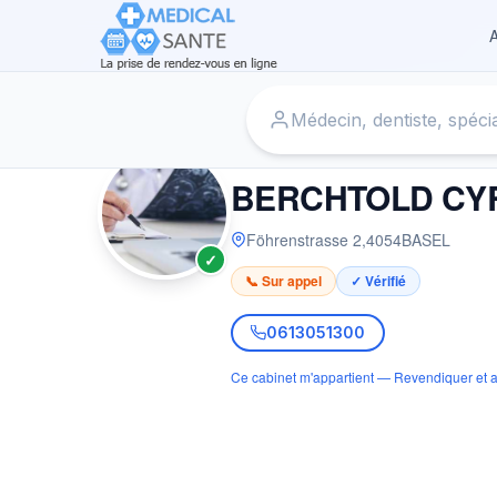
A
Accueil
›
Radiologue à BASEL
›
BERCHTOLD CYRILL
RADIOLOGUE
BERCHTOLD CYR
Föhrenstrasse 2
,
4054
BASEL
✓
📞 Sur appel
✓ Vérifié
0613051300
Ce cabinet m'appartient — Revendiquer et a