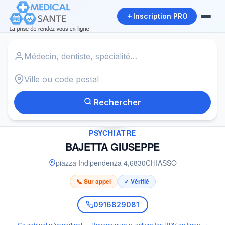
Inscription PRO
Accueil
›
Psychiatre à CHIASSO
›
BAJETTA GIUSEPPE
Rechercher
✓
PSYCHIATRE
BAJETTA GIUSEPPE
piazza Indipendenza 4
,
6830
CHIASSO
📞 Sur appel
✓ Vérifié
0916829081
Ce cabinet m'appartient — Revendiquer et activer les RDV en ligne →