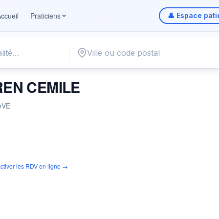
ccueil
Praticiens
👤 Espace pati
ILE
EN CEMILE
èVE
ctiver les RDV en ligne →