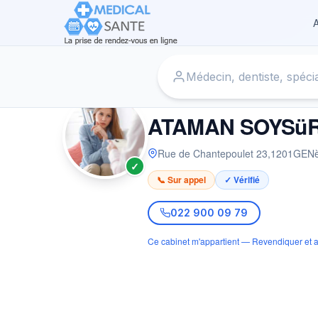
A
Accueil
›
Psychiatre à GENèVE
›
ATAMAN SOYSüREN CEM
PSYCHIATRE
ATAMAN SOYSüR
Rue de Chantepoulet 23
,
1201
GEN
✓
📞 Sur appel
✓ Vérifié
022 900 09 79
Ce cabinet m'appartient — Revendiquer et a