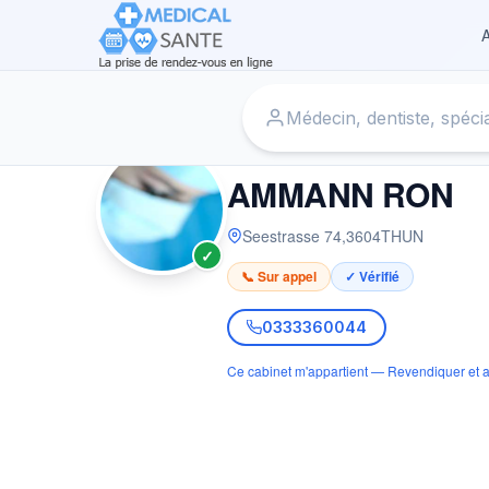
A
Accueil
›
Médecin à THUN
›
AMMANN RON
MÉDECIN
AMMANN RON
Seestrasse 74
,
3604
THUN
✓
📞 Sur appel
✓ Vérifié
0333360044
Ce cabinet m'appartient — Revendiquer et a