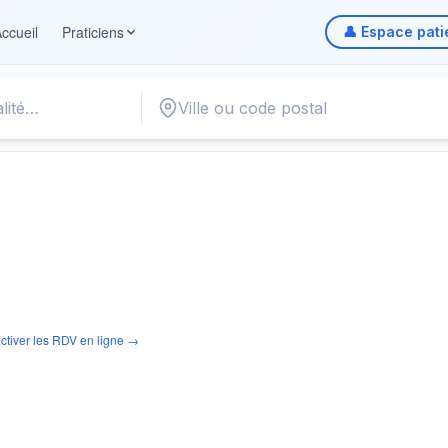
ccueil
Praticiens
👤 Espace pati
ctiver les RDV en ligne →