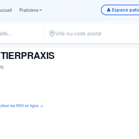
ccueil
Praticiens
👤 Espace pati
ERPRAXIS
NTIERPRAXIS
RN
ctiver les RDV en ligne →