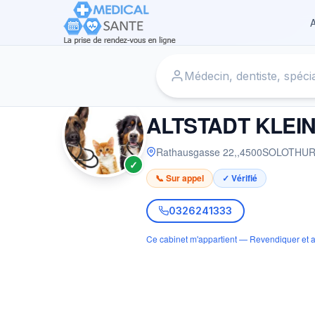
A
Accueil
›
Vétérinaire à SOLOTHURN
›
ALTSTADT KLEINTI
VÉTÉRINAIRE
ALTSTADT KLEI
Rathausgasse 22,
,
4500
SOLOTHU
✓
📞 Sur appel
✓ Vérifié
0326241333
Ce cabinet m'appartient — Revendiquer et a