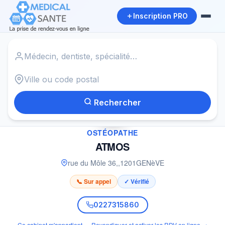
Inscription PRO
Accueil
›
Ostéopathe à GENèVE
›
ATMOS
Rechercher
✓
OSTÉOPATHE
ATMOS
rue du Môle 36,
,
1201
GENèVE
📞 Sur appel
✓ Vérifié
0227315860
Ce cabinet m'appartient — Revendiquer et activer les RDV en ligne →